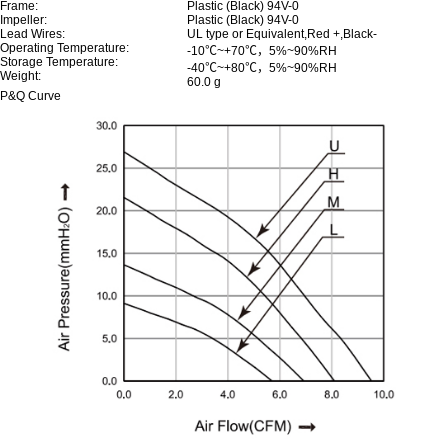
Frame:
Plastic (Black) 94V-0
Impeller:
Plastic (Black) 94V-0
Lead Wires:
UL type or Equivalent,Red +,Black-
Operating Temperature:
-10℃~+70℃，5%~90%RH
Storage Temperature:
-40℃~+80℃，5%~90%RH
Weight:
60.0 g
P&Q Curve