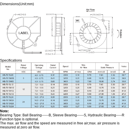
Dimensions(Unit:mm)
Specifications
Note:
Bearing Type: Ball Bearing------B, Sleeve Bearing------S, Hydraulic Bearing-----R
Function type is optional.
The max. air flow and the speed are measured in free air;max. air pressure is
measured at zero air flow.