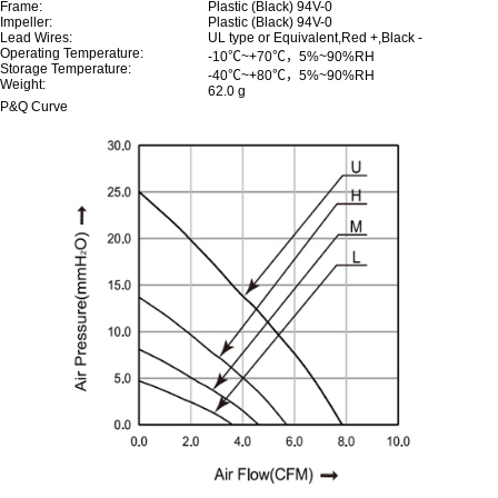
Frame:
Plastic (Black) 94V-0
Impeller:
Plastic (Black) 94V-0
Lead Wires:
UL type or Equivalent,Red +,Black -
Operating Temperature:
-10℃~+70℃
，
5%~90%RH
Storage Temperature:
-40℃~+80℃，5%~90%RH
Weight:
62.0 g
P&Q Curve