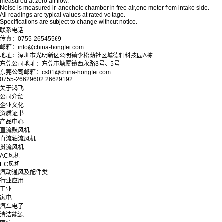
measured at zero air flow.
Noise is measured in anechoic chamber in free air,one meter from intake side.
All readings are typical values at rated voltage.
Specifications are subject to change without notice.
联系电话
传真：0755-26545569
邮箱：info@china-hongfei.com
地址：深圳市光明新区公明镇李松蓢社区城德轩科技园A栋
东莞公司地址：东莞市塘厦镇西永路3号、5号
东莞公司邮箱：cs01@china-hongfei.com
0755-26629602 26629192
关于鸿飞
公司介绍
企业文化
资质证书
产品中心
直流鼓风机
直流轴流风机
贯流风机
AC风机
EC风机
汽动通风及配件类
行业应用
工业
家电
汽车电子
清洁能源