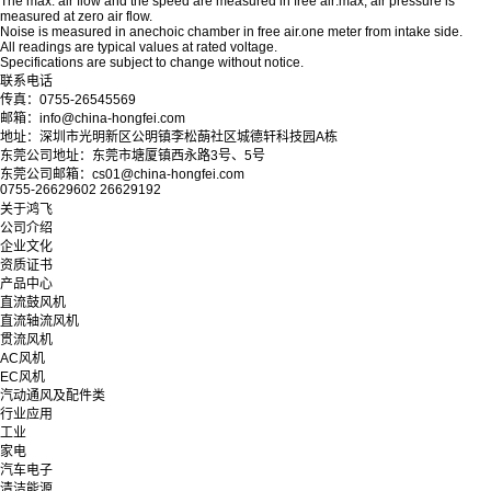
The max. air flow and the speed are measured in free air:max, air pressure is
measured at zero air flow.
Noise is measured in anechoic chamber in free air.one meter from intake side.
All readings are typical values at rated voltage.
Specifications are subject to change without notice.
联系电话
传真：0755-26545569
邮箱：info@china-hongfei.com
地址：深圳市光明新区公明镇李松蓢社区城德轩科技园A栋
东莞公司地址：东莞市塘厦镇西永路3号、5号
东莞公司邮箱：cs01@china-hongfei.com
0755-26629602 26629192
关于鸿飞
公司介绍
企业文化
资质证书
产品中心
直流鼓风机
直流轴流风机
贯流风机
AC风机
EC风机
汽动通风及配件类
行业应用
工业
家电
汽车电子
清洁能源