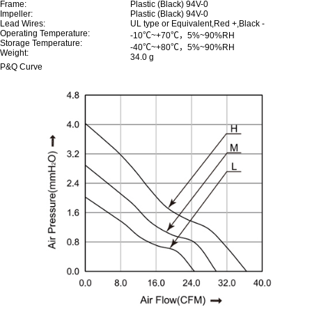
Frame:
Plastic (Black) 94V-0
Impeller:
Plastic (Black) 94V-0
Lead Wires:
UL type or Equivalent,Red +,Black -
Operating Temperature:
-10℃~+70℃，5%~90%RH
Storage Temperature:
-40℃~+80℃，5%~90%RH
Weight:
34.0 g
P&Q Curve