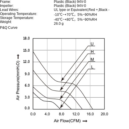
Frame:
Plastic (Black) 94V-0
Impeller:
Plastic (Black) 94V-0
Lead Wires:
UL type or Equivalent,Red +,Black -
Operating Temperature:
-10℃~+70℃，5%~90%RH
Storage Temperature:
-40℃~+80℃，5%~90%RH
Weight:
26.0 g
P&Q Curve