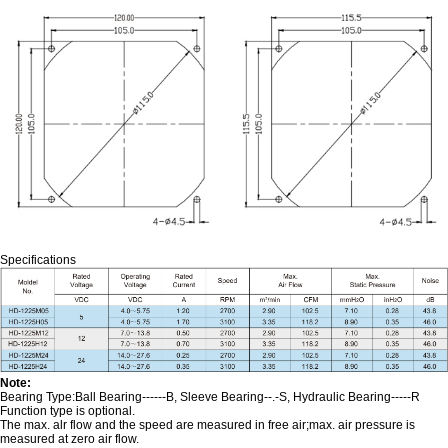
Specifications
Note:
Bearing Type:Ball Bearing------B, Sleeve Bearing--.-S, Hydraulic Bearing-----R
Function type is optional.
The max. alr flow and the speed are measured in free air;max. air pressure is
measured at zero air flow.