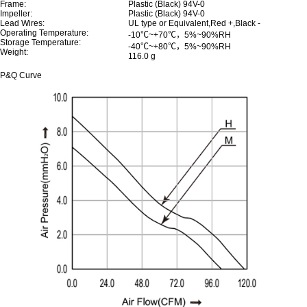
Frame:
Plastic (Black) 94V-0
Impeller:
Plastic (Black) 94V-0
Lead Wires:
UL type or Equivalent,Red +,Black -
Operating Temperature:
-10℃~+70℃，5%~90%RH
Storage Temperature:
-40℃~+80℃，5%~90%RH
Weight:
116.0 g
P&Q Curve