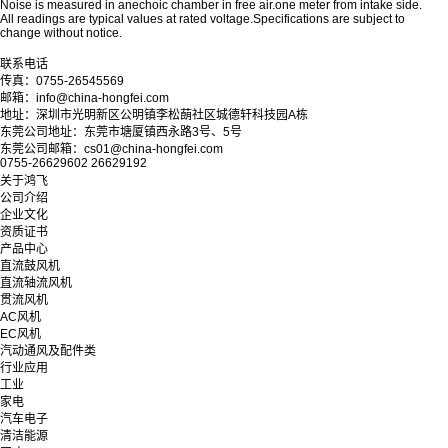
Noise is measured in anechoic chamber in free air.one meter from intake side.
All readings are typical values at rated voltage.Specifications are subject to
change without notice.
联系电话
传真：0755-26545569
邮箱：info@china-hongfei.com
地址：深圳市光明新区公明镇李松蓢社区城德轩科技园A栋
东莞公司地址：东莞市塘厦镇西永路3号、5号
东莞公司邮箱：cs01@china-hongfei.com
0755-26629602 26629192
关于鸿飞
公司介绍
企业文化
资质证书
产品中心
直流鼓风机
直流轴流风机
贯流风机
AC风机
EC风机
汽动通风及配件类
行业应用
工业
家电
汽车电子
清洁能源