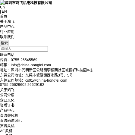
CN
| EN
首页
关于鸿飞
产品中心
行业应用
联系我们
联系电话
传真：0755-26545569
邮箱：info@china-hongfei.com
地址：深圳市光明新区公明镇李松蓢社区城德轩科技园A栋
东莞公司地址：东莞市塘厦镇西永路3号、5号
东莞公司邮箱：cs01@china-hongfei.com
0755-26629602 26629192
关于鸿飞
公司介绍
企业文化
资质证书
产品中心
直流鼓风机
直流轴流风机
贯流风机
AC风机