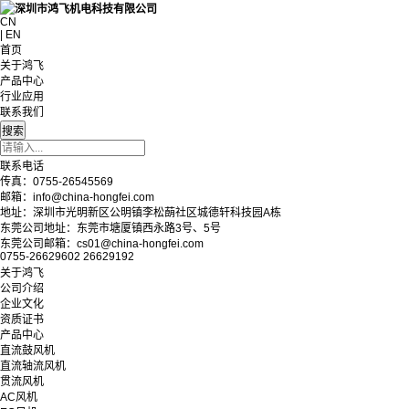
CN
| EN
首页
关于鸿飞
产品中心
行业应用
联系我们
联系电话
传真：0755-26545569
邮箱：info@china-hongfei.com
地址：深圳市光明新区公明镇李松蓢社区城德轩科技园A栋
东莞公司地址：东莞市塘厦镇西永路3号、5号
东莞公司邮箱：cs01@china-hongfei.com
0755-26629602 26629192
关于鸿飞
公司介绍
企业文化
资质证书
产品中心
直流鼓风机
直流轴流风机
贯流风机
AC风机